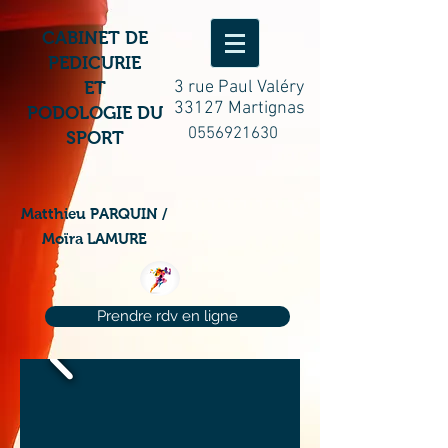
CABINET DE
PEDICURIE
3 rue Paul Valéry
ET
33127 Martignas
PODOLOGIE DU
0556921630
SPORT
Matthieu PARQUIN /
Moïra LAMURE
Prendre rdv en ligne