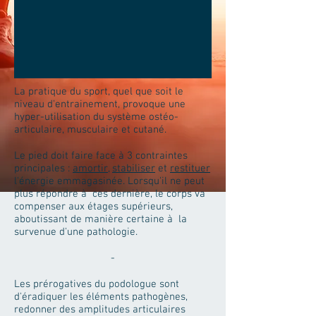
La pratique du sport, quel que soit le
niveau d'entrainement, provoque une
hyper-utilisation du système ostéo-
articulaire, musculaire et cutané.
Le pied doit faire face à 3 contraintes
principales :
amortir
,
stabiliser
et
restituer
l'énergie emmagasinée. Lorsqu'il ne peut
plus répondre à ces dernière, le corps va
compenser aux étages supérieurs,
aboutissant de manière certaine à la
survenue d'une pathologie.
-
Les prérogatives du podologue sont
d'éradiquer les éléments pathogènes,
redonner des amplitudes articulaires